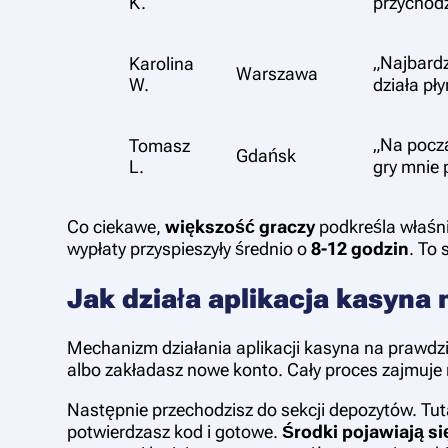
K.
przychodz
„Najbardz
Karolina
Warszawa
W.
działa pł
„Na począ
Tomasz
Gdańsk
L.
gry mnie 
Co ciekawe,
większość graczy
podkreśla właśni
wypłaty przyspieszyły średnio o
8-12 godzin
. To
Jak działa aplikacja kasyna
Mechanizm działania aplikacji kasyna na prawdzi
albo zakładasz nowe konto. Cały proces zajmuj
Następnie przechodzisz do sekcji depozytów. Tutaj
potwierdzasz kod i gotowe.
Środki pojawiają si