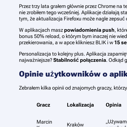
Przez trzy lata grałem głównie przez Chrome na t
nie zrobiłem tego wcześniej. Aplikacje działają s
tym, że aktualizacja Firefoxu może nagle zepsuć 
W aplikacjach masz
powiadomienia push
, któ
bonus 50% reload, o którym bym inaczej nie wiedz
przekierowania, a w apce klikniesz BLIK i w
15 s
Personalizacja to kolejny plus. Aplikacja zapami
najważniejsze?
Stabilność połączenia
. Odkąd g
Opinie użytkowników o apl
Zebrałem kilka opinii od znajomych graczy, którzy
Gracz
Lokalizacja
Opinia
„Używam a
Marcin
Kraków