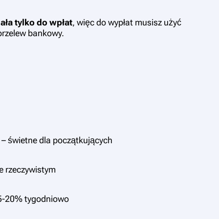
ała tylko do wpłat
, więc do wypłat musisz użyć
przelew bankowy.
 – świetne dla początkujących
e rzeczywistym
 5-20% tygodniowo