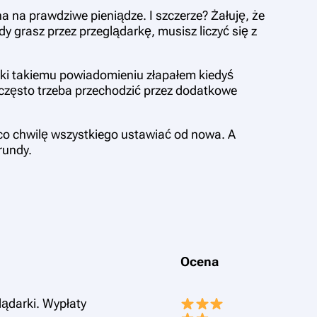
a na prawdziwe pieniądze. I szczerze? Żałuję, że
dy grasz przez przeglądarkę, musisz liczyć się z
ięki takiemu powiadomieniu złapałem kiedyś
e często trzeba przechodzić przez dodatkowe
z co chwilę wszystkiego ustawiać od nowa. A
rundy.
Ocena
lądarki. Wypłaty