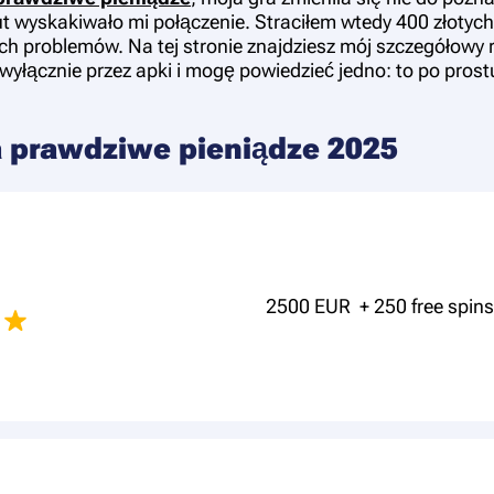
 wyskakiwało mi połączenie. Straciłem wtedy 400 złotych
kich problemów. Na tej stronie znajdziesz mój szczegółowy
wyłącznie przez apki i mogę powiedzieć jedno: to po prost
a prawdziwe pieniądze 2025
2500 EUR + 250 free spins