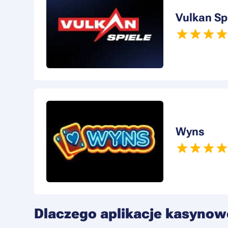
Vulkan Sp
Wyns
Dlaczego aplikacje kasynowe