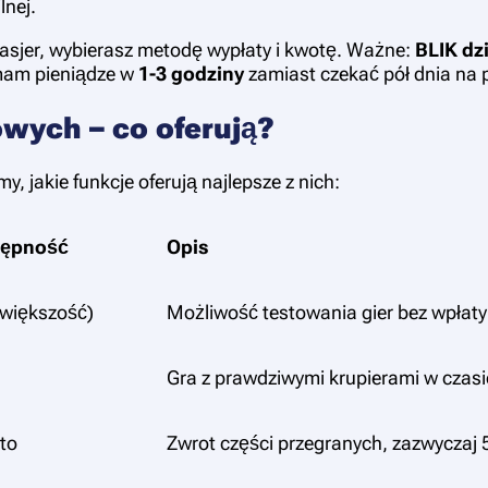
lnej.
asjer, wybierasz metodę wypłaty i kwotę. Ważne:
BLIK dzi
 mam pieniądze w
1-3 godziny
zamiast czekać pół dnia na 
wych – co oferują?
, jakie funkcje oferują najlepsze z nich:
tępność
Opis
(większość)
Możliwość testowania gier bez wpłaty
Gra z prawdziwymi krupierami w czasi
to
Zwrot części przegranych, zazwyczaj