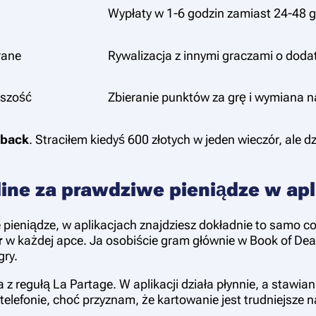
Wypłaty w 1-6 godzin zamiast 24-48 
rane
Rywalizacja z innymi graczami o dod
szość
Zbieranie punktów za grę i wymiana 
back
. Straciłem kiedyś 600 złotych w jeden wieczór, ale
ine za prawdziwe pieniądze w apl
 pieniądze, w aplikacjach znajdziesz dokładnie to samo co
r
w każdej apce. Ja osobiście gram głównie w Book of Dead 
gry.
a z regułą La Partage. W aplikacji działa płynnie, a stawi
 telefonie, choć przyznam, że kartowanie jest trudniejsze 